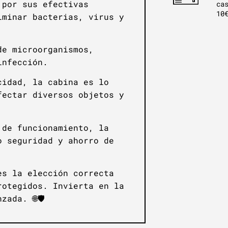
por sus efectivas
ca
10
iminar bacterias, virus y
de microorganismos,
infección.
idad, la cabina es lo
fectar diversos objetos y
de funcionamiento, la
o seguridad y ahorro de
s la elección correcta
rotegidos. Invierta en la
ada. 🌐🛡️