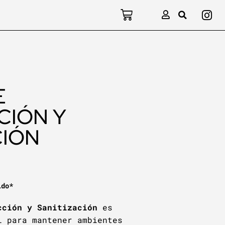
E
CIÓN Y
CIÓN
ido*
cción y Sanitización
es
l para mantener ambientes