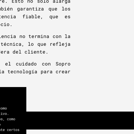
re. Esto no sólo alarga
mbién garantiza que los
tencia fiable, que es
ocio.
lencia no termina con la
 técnica, lo que refleja
dera del cliente.
y el cuidado con Sopro
la tecnología para crear
como
tivo.
os, como
o
nte certos