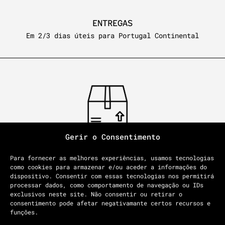
ENTREGAS
Em 2/3 dias úteis para Portugal Continental
Gerir o Consentimento
PORTES DE ENVIO GRATUITOS
Para fornecer as melhores experiências, usamos tecnologias
Em compras superiores a 50€ caso contrário os mesmos tem
como cookies para armazenar e/ou aceder a informações do
um custo de 7€
dispositivo. Consentir com essas tecnologias nos permitirá
processar dados, como comportamento de navegação ou IDs
exclusivos neste site. Não consentir ou retirar o
consentimento pode afetar negativamante certos recursos e
funções.