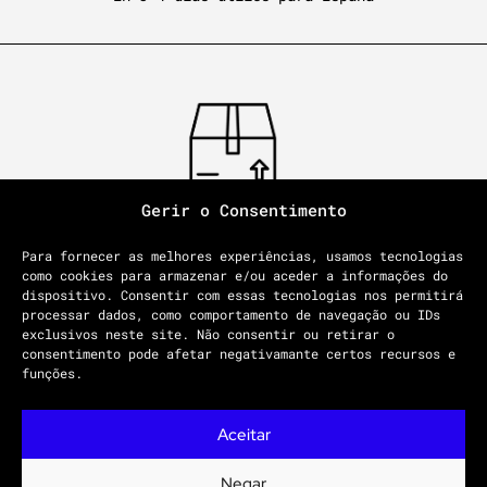
Gerir o Consentimento
PORTES DE ENVÍO GRATUITOS
Para fornecer as melhores experiências, usamos tecnologias
En compras superiores a 100€, en caso contrario tienen
como cookies para armazenar e/ou aceder a informações do
un costo de 10€
dispositivo. Consentir com essas tecnologias nos permitirá
processar dados, como comportamento de navegação ou IDs
exclusivos neste site. Não consentir ou retirar o
consentimento pode afetar negativamante certos recursos e
funções.
Aceitar
POLÍTICA DE PRIVACIDAD
CONDICIONES GENERALES
LIBRO DE RECLAMACIONES
Negar