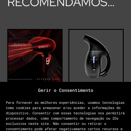
RECOMENDAMOS…
Gerir o Consentimento
SECADOR
VAPORIZADOR
Para fornecer as melhores experiências, usamos tecnologias
DYNAMIC4300
PORTÁTIL
como cookies para armazenar e/ou aceder a informações do
dispositivo. Consentir com essas tecnologias nos permitirá
169.00
€
79.00
€
processar dados, como comportamento de navegação ou IDs
exclusivos neste site. Não consentir ou retirar o
Añadir al carrito
Leer más
consentimento pode afetar negativamante certos recursos e