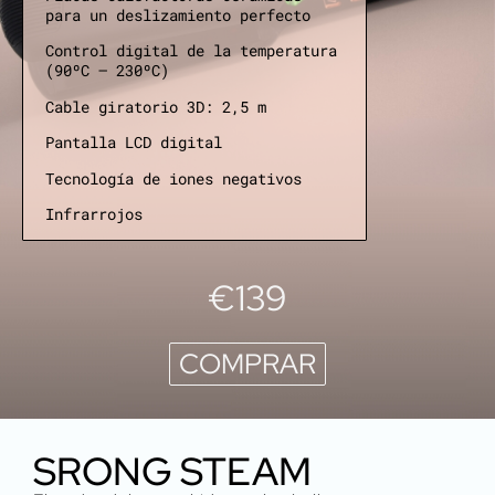
para un deslizamiento perfecto
Control digital de la temperatura
(90ºC – 230ºC)
Cable giratorio 3D: 2,5 m
Pantalla LCD digital
Tecnología de iones negativos
Infrarrojos
€139
COMPRAR
SRONG STEAM