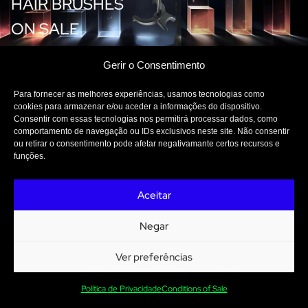
HAIR BRUSHES
ON SALE
MORE
Gerir o Consentimento
Para fornecer as melhores experiências, usamos tecnologias como
cookies para armazenar e/ou aceder a informações do dispositivo.
Consentir com essas tecnologias nos permitirá processar dados, como
comportamento de navegação ou IDs exclusivos neste site. Não consentir
ou retirar o consentimento pode afetar negativamante certos recursos e
funções.
PRIVACY POLICY
GENERAL CONDITIONS
COMPLAINTS PLATFORM
© 2024 SOPRO PROFESSIONALS
Aceitar
Negar
Ver preferências
Fale connosco
Política de Privacidade
Conditions of Sale