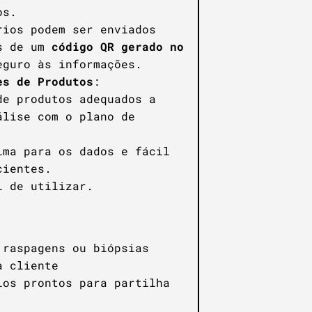
os.
rios podem ser enviados
és de um
código QR gerado no
eguro às informações.
es de Produtos
:
de produtos adequados a
álise com o plano de
ima para os dados e fácil
cientes.
l de utilizar.
raspagens ou biópsias
 cliente
os prontos para partilha