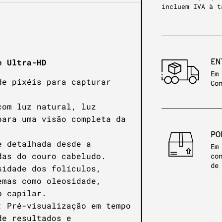
incluem IVA à t
EN
e Ultra-HD
Em
de pixéis para capturar
Co
com luz natural, luz
para uma visão completa da
PO
e detalhada desde a
Em
das do couro cabeludo.
co
de
sidade dos folículos,
emas como oleosidade,
o capilar.
: Pré-visualização em tempo
de resultados e