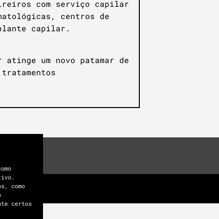
ireiros com serviço capilar
matológicas, centros de
plante capilar.
r atinge um novo patamar de
 tratamentos
como
tivo.
os, como
o
nte certos