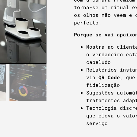
torna-se um ritual e
os olhos não veem e 
perfeito.
Porque se vai
apaixo
Mostra ao client
o verdadeiro est
cabeludo
Relatórios insta
via
QR Code
, que
fidelização
Sugestões automá
tratamentos adap
Tecnologia discr
que eleva o valo
serviço