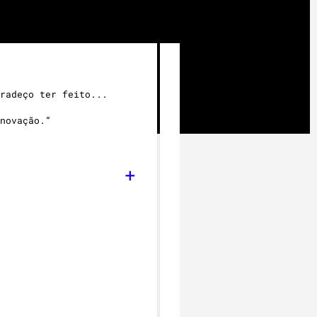
“Crioterapia Capilar é o
procedimento a maleabili
radeço ter feito...
Sensacional.
novação.”
Adoro
⭐⭐⭐⭐⭐”
+