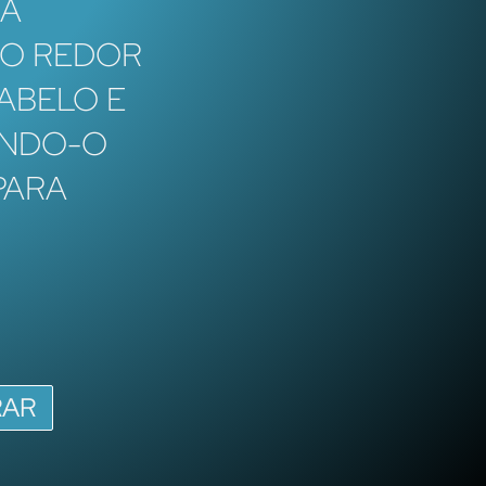
MA
AO REDOR
ABELO E
INDO-O
PARA
AR