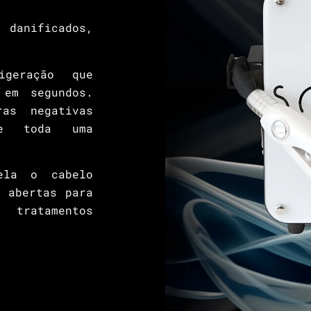
danificados,
igeração que
 em segundos.
ras negativas
de toda uma
.
ela o cabelo
s abertas para
tratamentos