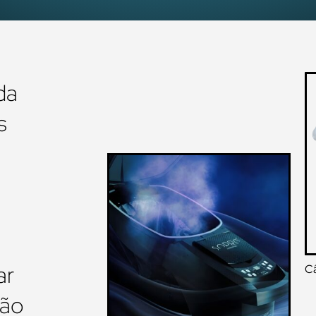
da
s
ar
Câ
lão