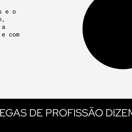
s e o
o,
 a
 e com
EGAS DE PROFISSÃO DIZE